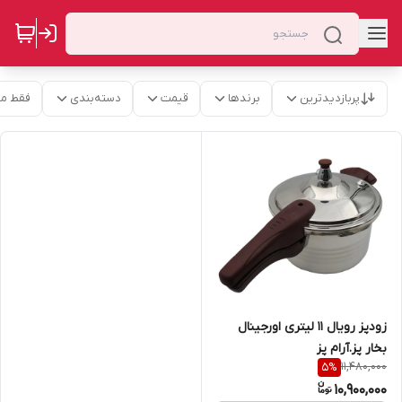
پربازدیدترین
برندها
قیمت
دسته‌بندی
فقط م
زودپز رویال 11 لیتری اورجینال
بخار پز.آرام پز
11,480,000
5
%
10,900,000