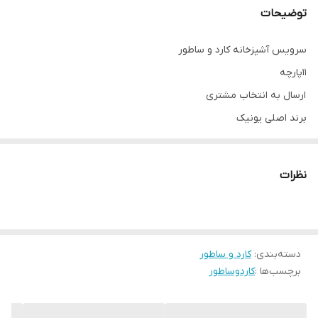
توضیحات
سرویس آشپزخانه کارد و ساطور
11پارچه
ارسال به انتخاب مشتری
برند اصلی یونیک
در مدل و رنگ مشکی؛برای بهتر ست کردن با سایر وسایل
گارانتی فعال استیل آهنربا نگیر
نظرات
ضد زنگ ضد خش
دسته‌بندی
:
کارد و ساطور
برچسب‌ها :
کاردوساطور