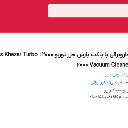
جاروبرقی با پاکت پارس خزر توربو 2000 ا r Turbo
2000 Vacuum Cleane
ند:
پارس خرز
ته‌بندی
:
جارو برقی
ان
:
2000توربو
اسه کالا
2901295900069