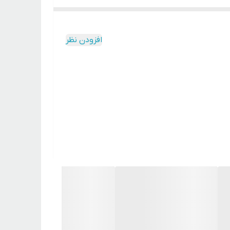
 نشانگر مکانیکی جهت نشان دادن پرشدن کیسه زباله اشاره کنیم. پارس خزر برای این
حرکت این جارو برقی به همراه می آورد
افزودن نظر