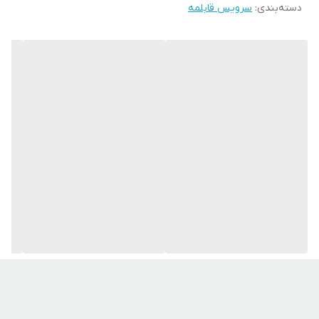
دسته‌بندی
:
سرویس قابلمه
سرویس ۷ پارچه
کفگیر و ملاقه
دارای
نشان استاندارد
جنس داخلی
نچسب
جنس
گرانیتی
تابه
سایز ۲۸ سانتیمتر