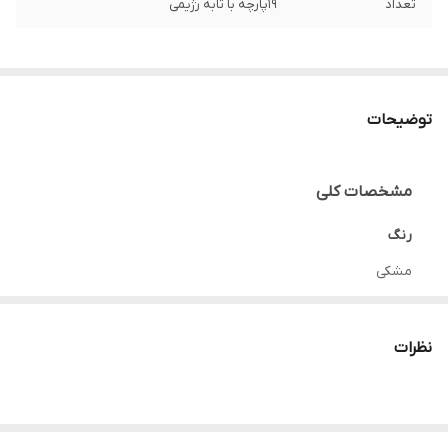
تعداد
19پارچه با تابه رژیمی
توضیحات
مشخصات کلی
رنگ
مشکی
یکعدد تابه
نظرات
تابه رژیمی سایز ۳۲
کیفیت
عالی