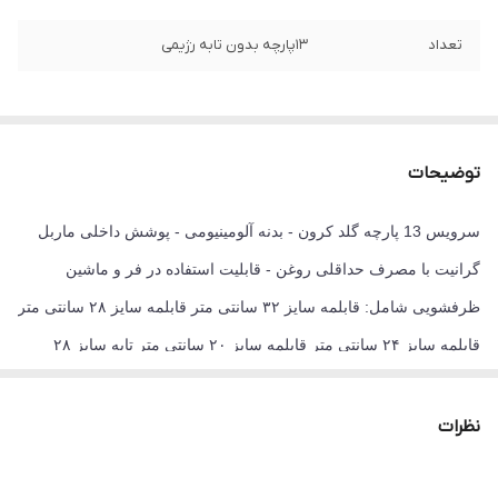
تعداد
13پارچه بدون تابه رژیمی
توضیحات
سرویس 13 پارچه گلد کرون - بدنه آلومینیومی - پوشش داخلی ماربل
گرانیت با مصرف حداقلی روغن - قابلیت استفاده در فر و ماشین
ظرفشویی شامل: قابلمه سایز ٣٢ سانتی متر قابلمه سایز ٢٨ سانتی متر
قابلمه سایز ٢۴ سانتی متر قابلمه سایز ٢٠ سانتی متر تابه سایز ٢٨
سانتی متر ١ عدد پیشبند و ٢ عدد دستگیره رنگ بندی: صورتی لایت فعلا
موجود هست
نظرات