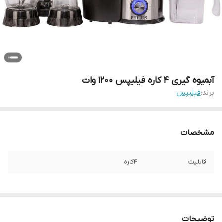
آبمیوه گیری 4 کاره فیلیپس 1200 وات
برند:
فیلیپس
مشخصات
قابلیت
4کاره
توضیحات