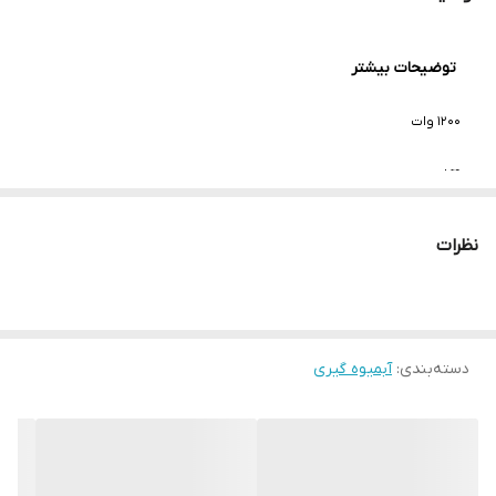
توضیحات بیشتر
1200 وات
4کاره
دوسرعته
نظرات
دارای حالت معکوس
دارای قفل امنیتی
دسته‌بندی
:
آبمیوه گیری
دارای حالت مقاومت در برابر فشار
دارای خردکن و آسیاب
مجهز به مخلوط کن