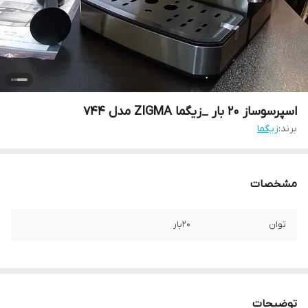
اسپرسوساز 20 بار _زیگما ZIGMA مدل 744
برند:
زیگما
مشخصات
توان
20بار
توضیحات