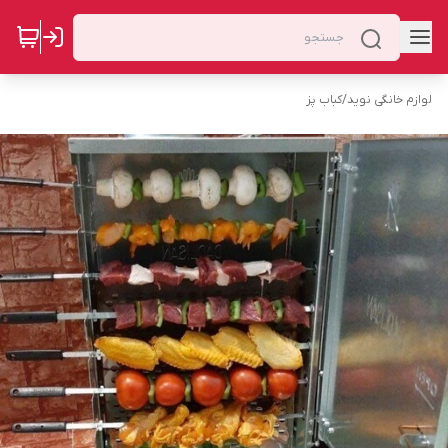
لوازم خانگی نوید
/
کباب پز