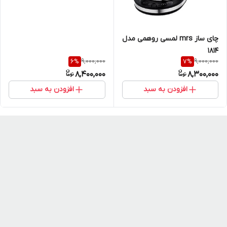
چای ساز mrs لمسی روهمی مدل
1814
9,000,000
9,000,000
6
%
7
%
8,400,000
8,300,000
افزودن به سبد
افزودن به سبد