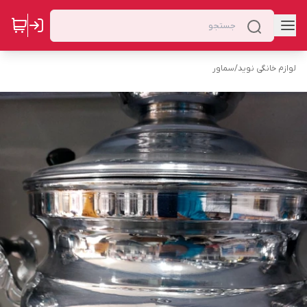
لوازم خانگی نوید
/
سماور