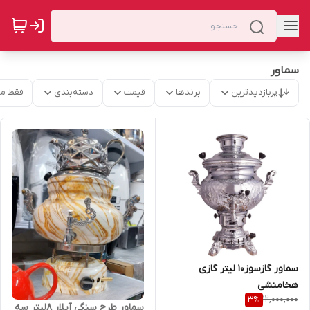
سماور
پربازدیدترین
برندها
قیمت
دسته‌بندی
فقط م
سماور گازسوز10 لیتر گازی
هخامنشی
12,000,000
3
%
سماور طرح سنگی آیلار 8لیتر سه