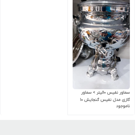
سماور نفیس 10لیتر > سماور
گازی مدل نفیس گنجایش 10
ناموجود
لیتر