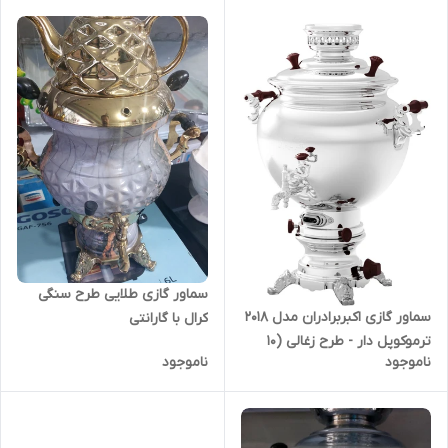
سماور گازی طلایی طرح سنگی
سماور گازی اکبربرادران مدل 2018
کرال با گارانتی
ترموکوپل دار - طرح زغالی (10
ناموجود
ناموجود
لیتری)