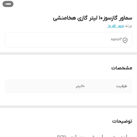
سماور گازسوز10 لیتر گازی هخامنشی
برند:
مهر افروز
12ماهه
مشخصات
ظرفیت
10لیتر
توضیحات