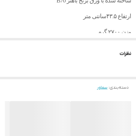
ساخته شده با ورق برنج باهنر B70
ارتفاع ۴۳.۵سانتی متر
وزن ۲۷۰۰ گرم
روکش نیکل کروم
نظرات
بدون تغییر رنگ
شیر گاز استاندارد
دسته‌بندی
:
سماور
شمعک مسی
دسته ها باکالیت نسوز
بدلیل وجود تنوره داخل سماور حجم آب مفید کمتر از