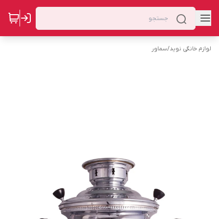
لوازم خانگی نوید
/
سماور